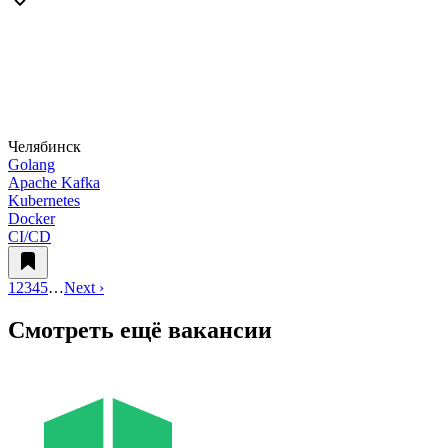
Челябинск
Golang
Apache Kafka
Kubernetes
Docker
CI/CD
1
2
3
4
5
…
Next ›
Смотреть ещё вакансии