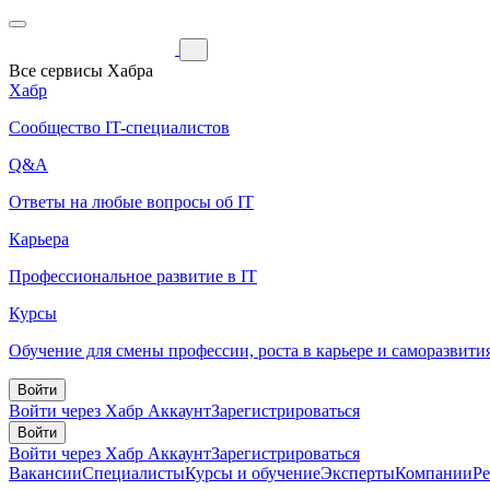
Все сервисы Хабра
Хабр
Сообщество IT-специалистов
Q&A
Ответы на любые вопросы об IT
Карьера
Профессиональное развитие в IT
Курсы
Обучение для смены профессии, роста в карьере и саморазвити
Войти
Войти через Хабр Аккаунт
Зарегистрироваться
Войти
Войти через Хабр Аккаунт
Зарегистрироваться
Вакансии
Специалисты
Курсы и обучение
Эксперты
Компании
Р