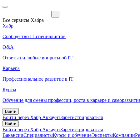
Все сервисы Хабра
Хабр
Сообщество IT-специалистов
Q&A
Ответы на любые вопросы об IT
Карьера
Профессиональное развитие в IT
Курсы
Обучение для смены профессии, роста в карьере и саморазвити
Войти
Войти через Хабр Аккаунт
Зарегистрироваться
Войти
Войти через Хабр Аккаунт
Зарегистрироваться
Вакансии
Специалисты
Курсы и обучение
Эксперты
Компании
Р