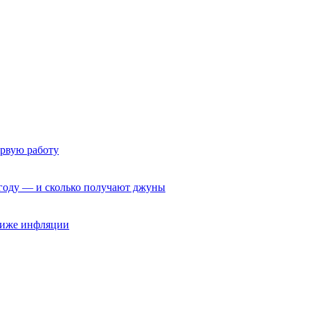
ервую работу
6 году — и сколько получают джуны
 ниже инфляции