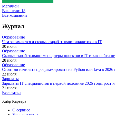
МегаФон
Вакансии:
18
Все компании
Журнал
Образование
Чем занимаются и сколько зарабатывают аналитики в IT
30 июля
Образование
Сколько зарабатывают менеджеры проектов в IT и как найти п
28 июля
Образование
Стоит ли начинать программировать на Python или Java в 202
22 июля
Зарплаты
Зарплаты IT-специалистов в первой половине 2026 года: рост
21 июля
Все статьи
Хабр Карьера
О сервисе
Услуги и цены