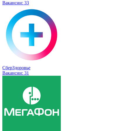
Вакансии:
33
СберЗдоровье
Вакансии:
31