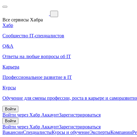
Все сервисы Хабра
Хабр
Сообщество IT-специалистов
Q&A
Ответы на любые вопросы об IT
Карьера
Профессиональное развитие в IT
Курсы
Обучение для смены профессии, роста в карьере и саморазвити
Войти
Войти через Хабр Аккаунт
Зарегистрироваться
Войти
Войти через Хабр Аккаунт
Зарегистрироваться
Вакансии
Специалисты
Курсы и обучение
Эксперты
Компании
Р