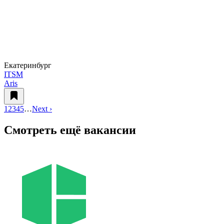
Екатеринбург
ITSM
Aris
1
2
3
4
5
…
Next ›
Смотреть ещё вакансии