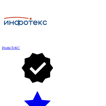
ИнфоТеКС