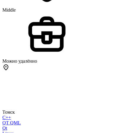
Middle
Можно удалённо
Томск
C++
QT QML
Qt