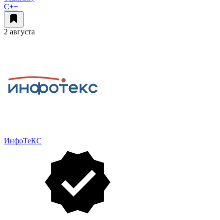
C++
2 августа
ИнфоТеКС