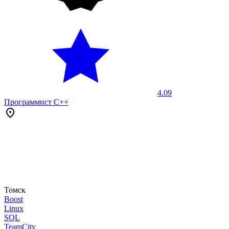
4.09
Программист C++
Томск
Boost
Linux
SQL
TeamCity