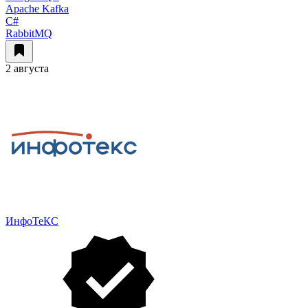
Apache Kafka
C#
RabbitMQ
2 августа
ИнфоТеКС