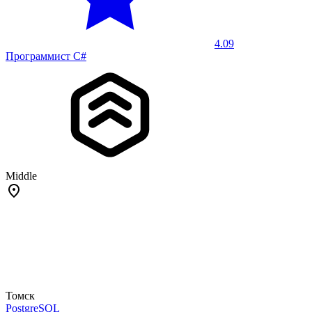
4.09
Программист C#
Middle
Томск
PostgreSQL