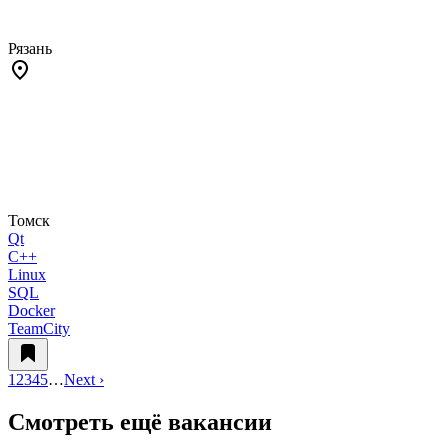
Рязань
Томск
Qt
C++
Linux
SQL
Docker
TeamCity
1
2
3
4
5
…
Next ›
Смотреть ещё вакансии