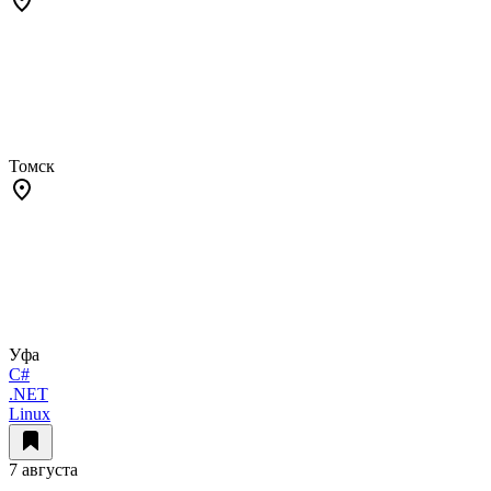
Томск
Уфа
C#
.NET
Linux
7 августа