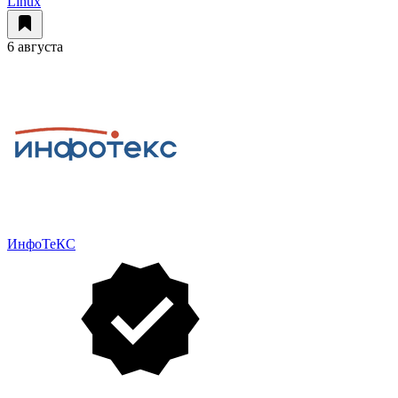
Linux
6 августа
ИнфоТеКС