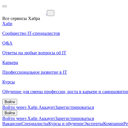
Все сервисы Хабра
Хабр
Сообщество IT-специалистов
Q&A
Ответы на любые вопросы об IT
Карьера
Профессиональное развитие в IT
Курсы
Обучение для смены профессии, роста в карьере и саморазвити
Войти
Войти через Хабр Аккаунт
Зарегистрироваться
Войти
Войти через Хабр Аккаунт
Зарегистрироваться
Вакансии
Специалисты
Курсы и обучение
Эксперты
Компании
Р