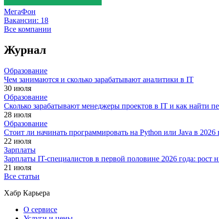
МегаФон
Вакансии:
18
Все компании
Журнал
Образование
Чем занимаются и сколько зарабатывают аналитики в IT
30 июля
Образование
Сколько зарабатывают менеджеры проектов в IT и как найти п
28 июля
Образование
Стоит ли начинать программировать на Python или Java в 202
22 июля
Зарплаты
Зарплаты IT-специалистов в первой половине 2026 года: рост
21 июля
Все статьи
Хабр Карьера
О сервисе
Услуги и цены