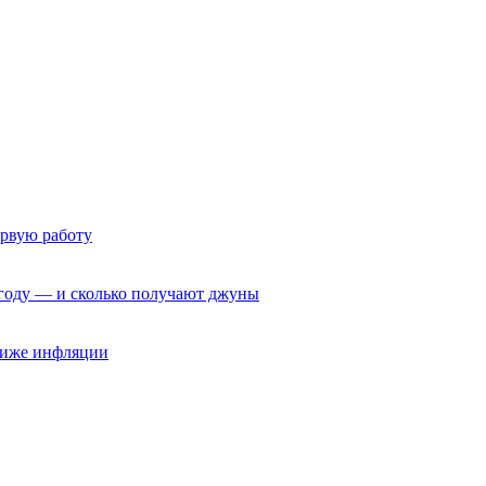
ервую работу
6 году — и сколько получают джуны
 ниже инфляции