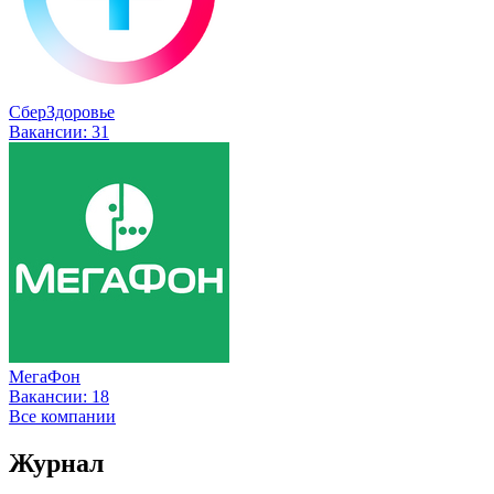
СберЗдоровье
Вакансии:
31
МегаФон
Вакансии:
18
Все компании
Журнал