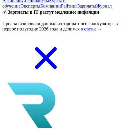
Вакансии
Специалисты
Курсы и
обучение
Эксперты
Компании
Рейтинг
Зарплаты
Журнал
💰
Зарплаты в IT растут медленнее инфляции
Проанализировали данные из зарплатного калькулятора за
первое полугодие 2026 года и делимся
в статье →