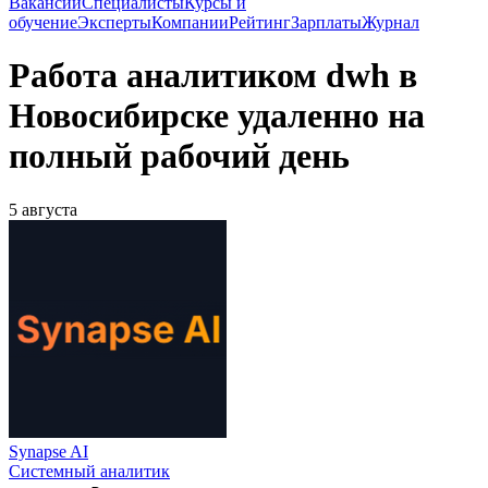
Вакансии
Специалисты
Курсы и
обучение
Эксперты
Компании
Рейтинг
Зарплаты
Журнал
Работа аналитиком dwh в
Новосибирске удаленно на
полный рабочий день
5 августа
Synapse AI
Системный аналитик