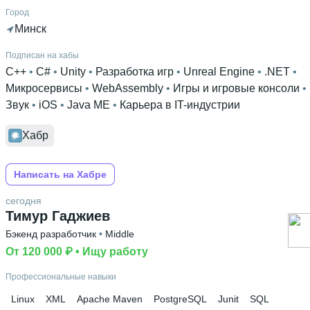
Город
Минск
Подписан на хабы
C++
 • 
C#
 • 
Unity
 • 
Разработка игр
 • 
Unreal Engine
 • 
.NET
 • 
Микросервисы
 • 
WebAssembly
 • 
Игры и игровые консоли
 • 
Звук
 • 
iOS
 • 
Java ME
 • 
Карьера в IT-индустрии
Хабр
Написать на Хабре
сегодня
Тимур Гаджиев
Бэкенд разработчик
 • 
Middle
От 120 000 ₽
 • 
Ищу работу
Профессиональные навыки
Linux
XML
Apache Maven
PostgreSQL
Junit
SQL