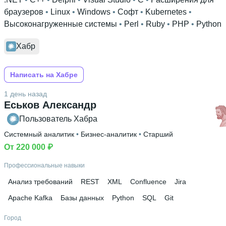
браузеров
 • 
Linux
 • 
Windows
 • 
Софт
 • 
Kubernetes
 • 
Высоконагруженные системы
 • 
Perl
 • 
Ruby
 • 
PHP
 • 
Python
Хабр
Написать на Хабре
1 день назад
Еськов Александр
Пользователь Хабра
Системный аналитик
 • 
Бизнес-аналитик
 • 
Старший
От 220 000 ₽
Профессиональные навыки
Анализ требований
REST
XML
Confluence
Jira
Apache Kafka
Базы данных
Python
SQL
Git
Город