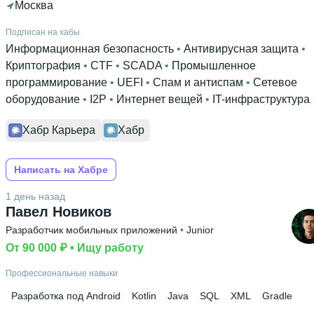
Москва
Подписан на хабы
Информационная безопасность
 • 
Антивирусная защита
 • 
Криптография
 • 
CTF
 • 
SCADA
 • 
Промышленное
программирование
 • 
UEFI
 • 
Спам и антиспам
 • 
Сетевое
оборудование
 • 
I2P
 • 
Интернет вещей
 • 
IT-инфраструктура
Хабр Карьера
Хабр
Написать на Хабре
1 день назад
Павел Новиков
Разработчик мобильных приложений
 • 
Junior
От 90 000 ₽
 • 
Ищу работу
Профессиональные навыки
Разработка под Android
Kotlin
Java
SQL
XML
Gradle