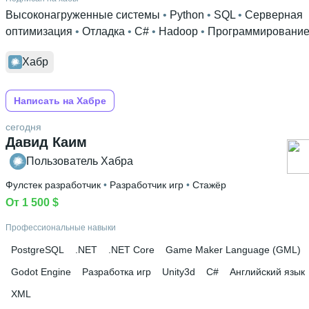
Высоконагруженные системы
 • 
Python
 • 
SQL
 • 
Серверная
оптимизация
 • 
Отладка
 • 
C#
 • 
Hadoop
 • 
Программировани
Хабр
Написать на Хабре
сегодня
Давид Каим
Пользователь Хабра
Фулстек разработчик
 • 
Разработчик игр
 • 
Стажёр
От 1 500 $
Профессиональные навыки
PostgreSQL
.NET
.NET Core
Game Maker Language (GML)
Godot Engine
Разработка игр
Unity3d
C#
Английский язык
XML