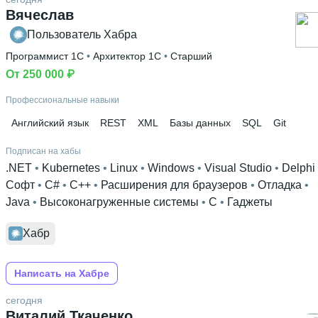
Высшее образование
Вячеслав
СФУ
 • 
ИКиТ - Институт космических и информационных
Пользователь Хабра
технологий
 • 
6 лет
Программист 1С
 • 
Архитектор 1С
 • 
Старший
Дополнительное образование
От 250 000 ₽
Stepik
Профессиональные навыки
Английский язык
REST
XML
Базы данных
SQL
Git
Подписан на хабы
.NET
 • 
Kubernetes
 • 
Linux
 • 
Windows
 • 
Visual Studio
 • 
Delphi
Софт
 • 
C#
 • 
C++
 • 
Расширения для браузеров
 • 
Отладка
 • 
Java
 • 
Высоконагруженные системы
 • 
C
 • 
Гаджеты
Хабр
Написать на Хабре
сегодня
Виталий Ткаченко