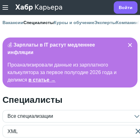
Войти
Вакансии
Специалисты
Курсы и обучение
Эксперты
Компании
💰
Зарплаты в IT растут медленнее
инфляции
Проанализировали данные из зарплатного
калькулятора за первое полугодие 2026 года и
делимся
в статье →
Специалисты
Все специализации
XML