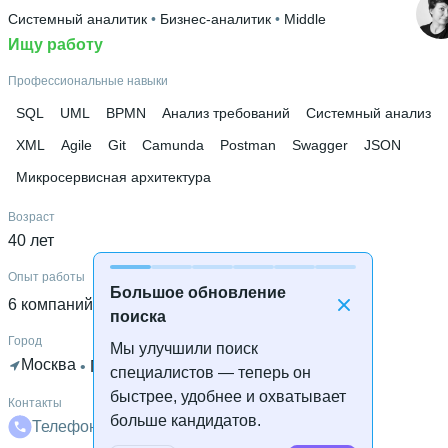
Системный аналитик
 • 
Бизнес-аналитик
 • 
Middle
СПбГУТ им. М.А. Бонч-Бруевича
 • 
Инфокоммуникационны
сетей и систем (ИКСС)
Ищу работу
 • 
3 года и 11 месяцев
Профессиональные навыки
SQL
UML
BPMN
Анализ требований
Системный анализ
XML
Agile
Git
Camunda
Postman
Swagger
JSON
Микросервисная архитектура
Возраст
40 лет
Опыт работы
Большое обновление
6 компаний
 • 
7 лет и 4 месяца
поиска
Город
Мы улучшили поиск
Москва
 • 
Готова к удалённой работе
специалистов — теперь он
быстрее, удобнее и охватывает
Контакты
больше кандидатов.
Телефон
Почта