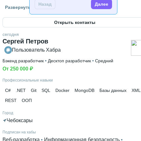
Назад
Далее
Гражданство
Развернуть
Россия
Открыть контакты
Знание языков
Русский родной язык
 • 
Английский В2
сегодня
Сергей Петров
Высшее образование
МИЭТ (НИУ)
Пользователь Хабра
 • 
Электронных технологий, материалов и
оборудования (ЭТМО)
 • 
4 года и 11 месяцев
Бэкенд разработчик
 • 
Десктоп разработчик
 • 
Средний
От 250 000 ₽
Дополнительное образование
Автономная некоммерческая организация дополнительно
Профессиональные навыки
профессионального образования "УЧЕБНЫЙ ЦЕНТР
C#
.NET
Git
SQL
Docker
MongoDB
Базы данных
XML
"ИНФОРМЗАЩИТА"
 • 
Автономная некоммерческая
организация дополнительного профессионального
REST
ООП
образования «Образовательные технологии Яндекса»
 • 
Город
stepik
Чебоксары
Подписан на хабы
Веб-разработка
 • 
Информационная безопасность
 • 