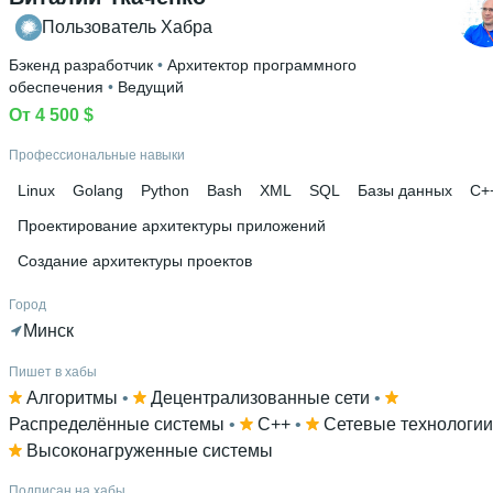
Пользователь Хабра
Бэкенд разработчик
 • 
Архитектор программного
обеспечения
 • 
Ведущий
От 4 500 $
Профессиональные навыки
Linux
Golang
Python
Bash
XML
SQL
Базы данных
C+
Проектирование архитектуры приложений
Создание архитектуры проектов
Город
Минск
Пишет в хабы
Алгоритмы
 • 
Децентрализованные сети
 • 
Распределённые системы
 • 
C++
 • 
Сетевые технологии
Высоконагруженные системы
Подписан на хабы