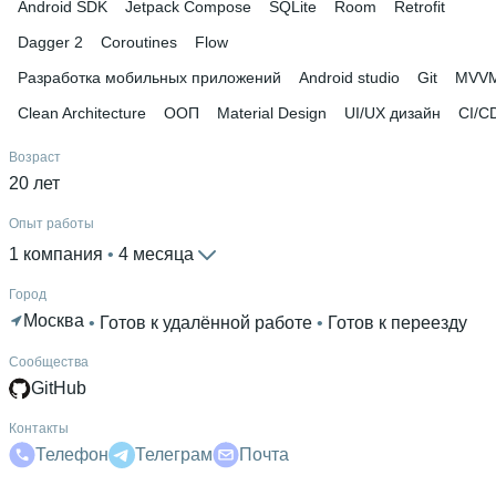
Android SDK
Jetpack Compose
SQLite
Room
Retrofit
Dagger 2
Coroutines
Flow
Разработка мобильных приложений
Android studio
Git
MVV
Clean Architecture
ООП
Material Design
UI/UX дизайн
CI/C
Возраст
20 лет
Опыт работы
1 компания
 • 
4 месяца
Город
Москва
 • 
Готов к удалённой работе
 • 
Готов к переезду
Сообщества
GitHub
Контакты
Телефон
Телеграм
Почта
Гражданство