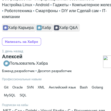
Настройка Linux
 • 
Android
 • 
Гаджеты
 • 
Компьютерное желе
• 
Робототехника
 • 
Смартфоны
 • 
DIY или Сделай сам
 • 
IT-
компании
Хабр Карьера
Хабр
Хабр Q&A
Написать на Хабре
1 день назад
Алексей
Пользователь Хабра
Бэкенд разработчик
 • 
Десктоп разработчик
Профессиональные навыки
Git
Oracle
SVN
XML
Английский язык
Bash
Golang
MySQL
SQL
Подписан на хабы
.NET
 • 
C++
 • 
Delphi
 • 
Visual Studio
 • 
C
 • 
Расширения для