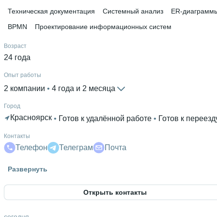
Техническая документация
Системный анализ
ER-диаграмм
BPMN
Проектирование информационных систем
Возраст
24 года
Опыт работы
2 компании
 • 
4 года и 2 месяца
Город
Красноярск
 • 
Готов к удалённой работе
 • 
Готов к переезд
Контакты
Телефон
Телеграм
Почта
Гражданство
Развернуть
Россия
Открыть контакты
Знание языков
Русский родной язык
 • 
Английский В1
сегодня