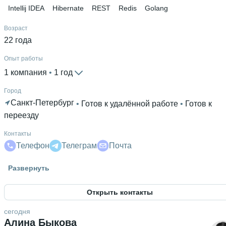
Intellij IDEA
Hibernate
REST
Redis
Golang
Возраст
22 года
Опыт работы
1 компания
 • 
1 год
Город
Санкт-Петербург
 • 
Готов к удалённой работе
 • 
Готов к
переезду
Контакты
Телефон
Телеграм
Почта
Гражданство
Развернуть
Россия
Открыть контакты
Знание языков
Английский В1
сегодня
Алина Быкова
Высшее образование