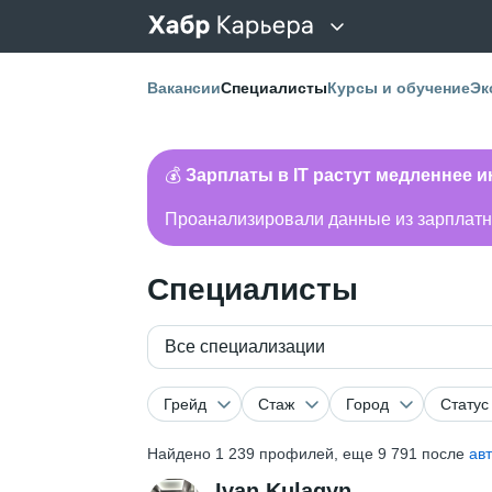
Вакансии
Специалисты
Курсы и обучение
Эк
💰
Зарплаты в IT растут медленнее 
Проанализировали данные из зарплатно
Специалисты
Все специализации
Грейд
Стаж
Город
Статус
Найдено
1 239
профилей, еще 9 791 после
ав
Ivan Kulagyn