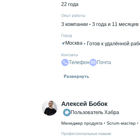
22 года
Опыт работы
3 компании
 • 
3 года и 11 месяцев
Город
Москва
 • 
Готов к удалённой раб
Контакты
Телефон
Почта
Гражданство
Развернуть
Россия
Знание языков
Русский родной язык
 • 
Английски
Алексей Бобок
Высшее образование
Пользователь Хабра
Финансовый университет
Менеджер продукта
 • 
Scrum-мастер
 • 
Ещё 1 в профиле
Профессиональные навыки
Дополнительное образование