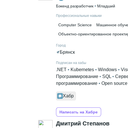
Бэкенд разработчик
 • 
Младший
Профессиональные навыки
Computer Science
Машинное обуч
Объектно-ориентированное проекти
Город
Брянск
Подписан на хабы
.NET
 • 
Kubernetes
 • 
Windows
 • 
Vis
Программирование
 • 
SQL
 • 
Серве
программирование
 • 
Open source
Хабр
Написать на Хабре
Дмитрий Степанов