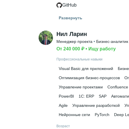
GitHub
Гражданство
Развернуть
Россия
Знание языков
Нил Ларин
Английский В1
Менеджер проекта
 • 
Бизнес-аналитик
От 240 000 ₽
 • 
Ищу работу
Высшее образование
УрФУ им. Б.Н. Ельцина
 • 
Институт
Профессиональные навыки
Ещё 1 в профиле
Visual Basic для приложений
Бизне
Дополнительное образование
Оптимизация бизнес-процессов
Оп
Школа анализа данных Яндекса
Управление проектами
Confluence
PowerBI
1C: ERP
SAP
Автомати
Agile
Управление разработкой
Уп
Нейронные сети
PyTorch
Deep Le
Возраст