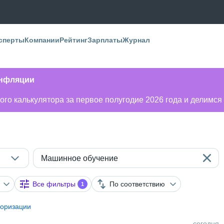
сперты
Компании
Рейтинг
Зарплаты
Журнал
инфляции
го калькулятора за первое полугодие 2026 года и делимся
Машинное обучение
Все фильтры
По соответствию
1
торизации
сегодня