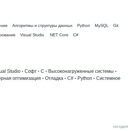
ение
Алгоритмы и структуры данных
Python
MySQL
Git
рование
Visual Studio
.NET Core
C#
ual Studio
 • 
Софт
 • 
C
 • 
Высоконагруженные системы
 • 
рная оптимизация
 • 
Отладка
 • 
C#
 • 
Python
 • 
Системное
сегодня