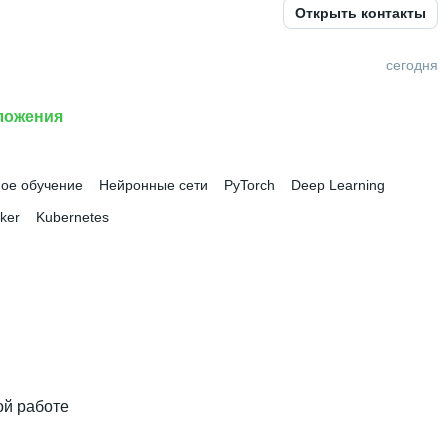
Открыть контакты
школа кибертехнологий, математики и статистики
 • 
3 года
сегодня
ложения
ое обучение
Нейронные сети
PyTorch
Deep Learning
ker
Kubernetes
ой работе