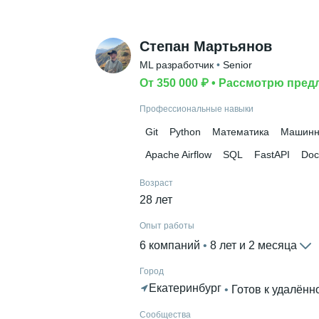
Высшее образование
РЭУ им. Г.В. Плеханова
 • 
Высшая 
Степан Мартьянов
и 10 месяцев
ML разработчик
 • 
Senior
Дополнительное образование
От 350 000 ₽
 • 
Рассмотрю пред
РЭУ им. Г. В. Плеханова
Профессиональные навыки
Git
Python
Математика
Машинн
Apache Airflow
SQL
FastAPI
Doc
Возраст
28 лет
Опыт работы
6 компаний
 • 
8 лет и 2 месяца
Город
Екатеринбург
 • 
Готов к удалённ
Сообщества