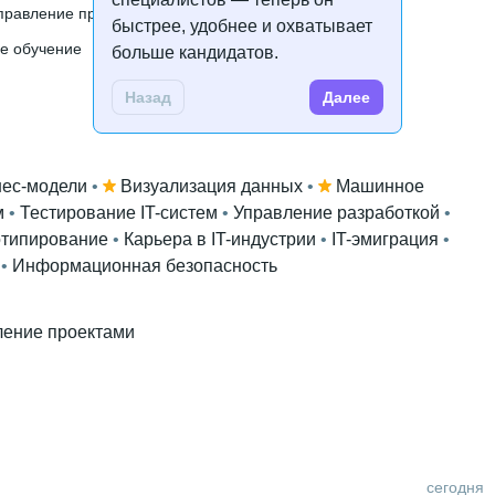
правление продуктами
Управление проектами
авительстве РФ
быстрее, удобнее и охватывает
е обучение
Компьютерное зрение
больше кандидатов.
Назад
Далее
нес-модели
 • 
Визуализация данных
 • 
Машинное
м
 • 
Тестирование IT-систем
 • 
Управление разработкой
 • 
типирование
 • 
Карьера в IT-индустрии
 • 
IT-эмиграция
 • 
 • 
Информационная безопасность
ление проектами
сегодня