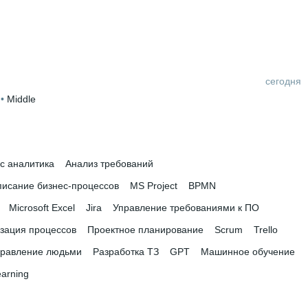
сегодня
 • 
Middle
 математики и компьютерных наук
 • 
1 год и 11 месяцев
с аналитика
Анализ требований
исание бизнес-процессов
MS Project
BPMN
Microsoft Excel
Jira
Управление требованиями к ПО
зация процессов
Проектное планирование
Scrum
Trello
равление людьми
Разработка ТЗ
GPT
Машинное обучение
arning