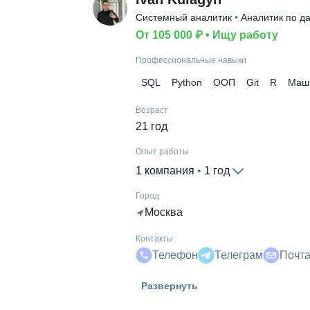
Системный аналитик
 • 
Аналитик по д
От 105 000 ₽
 • 
Ищу работу
Профессиональные навыки
SQL
Python
ООП
Git
R
Маш
Возраст
21 год
Опыт работы
1 компания
 • 
1 год
Город
Москва
Контакты
Телефон
Телеграм
Почт
Знание языков
Развернуть
Английский В1