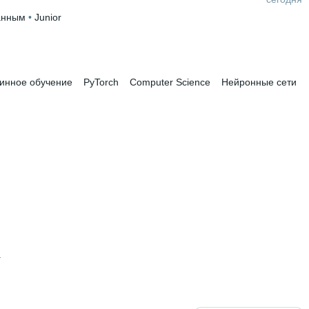
анным
 • 
Junior
инное обучение
PyTorch
Computer Science
Нейронные сети
а