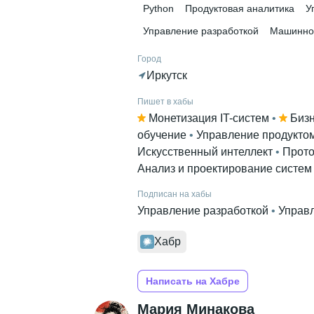
Python
Продуктовая аналитика
У
Финансовый университет при пр
Управление разработкой
Машинно
Город
Иркутск
Пишет в хабы
Монетизация IT-систем
 • 
Биз
обучение
 • 
Управление продукто
Искусственный интеллект
 • 
Прото
Анализ и проектирование систем
Подписан на хабы
Управление разработкой
 • 
Управ
Хабр
Написать на Хабре
Мария Минакова