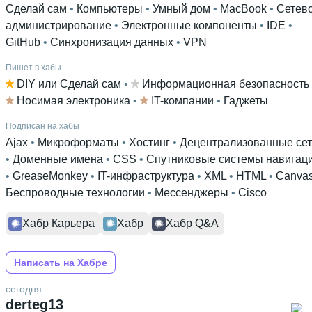
Сделай сам
 • 
Компьютеры
 • 
Умный дом
 • 
MacBook
 • 
Сетев
администрирование
 • 
Электронные компоненты
 • 
IDE
 • 
GitHub
 • 
Синхронизация данных
 • 
VPN
Пишет в хабы
DIY или Сделай сам
 • 
Информационная безопасность
Носимая электроника
 • 
IT-компании
 • 
Гаджеты
Подписан на хабы
Ajax
 • 
Микроформаты
 • 
Хостинг
 • 
Децентрализованные се
• 
Доменные имена
 • 
CSS
 • 
Спутниковые системы навигац
• 
GreaseMonkey
 • 
IT-инфраструктура
 • 
XML
 • 
HTML
 • 
Canva
Беспроводные технологии
 • 
Мессенджеры
 • 
Cisco
Хабр Карьера
Хабр
Хабр Q&A
Написать на Хабре
сегодня
derteg13