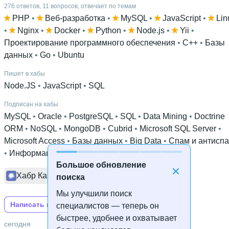
276 ответов, 11 вопросов, отвечает по темам
PHP
 • 
Веб-разработка
 • 
MySQL
 • 
JavaScript
 • 
Lin
• 
Nginx
 • 
Docker
 • 
Python
 • 
Node.js
 • 
Yii
 • 
Проектирование программного обеспечения
 • 
C++
 • 
Базы
данных
 • 
Go
 • 
Ubuntu
Пишет в хабы
Node.JS
 • 
JavaScript
 • 
SQL
Подписан на хабы
MySQL
 • 
Oracle
 • 
PostgreSQL
 • 
SQL
 • 
Data Mining
 • 
Doctrine
ORM
 • 
NoSQL
 • 
MongoDB
 • 
Cubrid
 • 
Microsoft SQL Server
 • 
Microsoft Access
 • 
Базы данных
 • 
Big Data
 • 
Спам и антисп
• 
Информационная безопасность
Большое обновление
Хабр Карьера
Хабр
Хабр Q&A
поиска
Мы улучшили поиск
Написать на Хабре
специалистов — теперь он
быстрее, удобнее и охватывает
сегодня