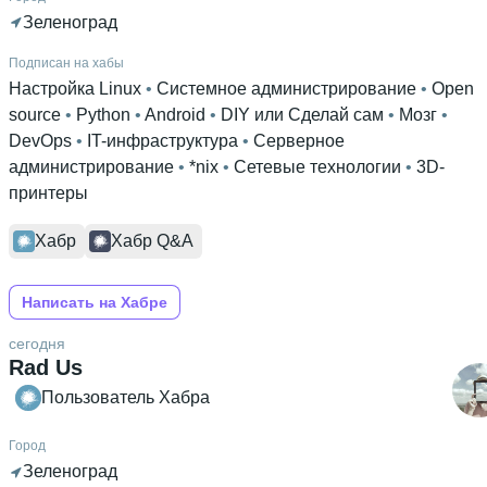
Зеленоград
Подписан на хабы
Настройка Linux
 • 
Системное администрирование
 • 
Open
source
 • 
Python
 • 
Android
 • 
DIY или Сделай сам
 • 
Мозг
 • 
DevOps
 • 
IT-инфраструктура
 • 
Серверное
администрирование
 • 
*nix
 • 
Сетевые технологии
 • 
3D-
принтеры
Хабр
Хабр Q&A
Написать на Хабре
сегодня
Rad Us
Пользователь Хабра
Город
Зеленоград