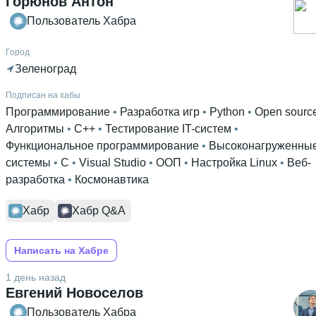
Горюнов Антон
Пользователь Хабра
Город
Зеленоград
Подписан на хабы
Программирование
 • 
Разработка игр
 • 
Python
 • 
Open sourc
Алгоритмы
 • 
C++
 • 
Тестирование IT-систем
 • 
Функциональное программирование
 • 
Высоконагруженны
системы
 • 
C
 • 
Visual Studio
 • 
ООП
 • 
Настройка Linux
 • 
Веб-
разработка
 • 
Космонавтика
Хабр
Хабр Q&A
Написать на Хабре
1 день назад
Евгений Новоселов
Пользователь Хабра