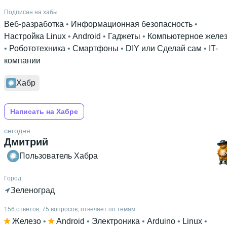
Подписан на хабы
Веб-разработка
 • 
Информационная безопасность
 • 
Настройка Linux
 • 
Android
 • 
Гаджеты
 • 
Компьютерное желе
• 
Робототехника
 • 
Смартфоны
 • 
DIY или Сделай сам
 • 
IT-
компании
Хабр
Написать на Хабре
сегодня
Дмитрий
Пользователь Хабра
Город
Зеленоград
156 ответов, 75 вопросов, отвечает по темам
Железо
 • 
Android
 • 
Электроника
 • 
Arduino
 • 
Linux
 • 