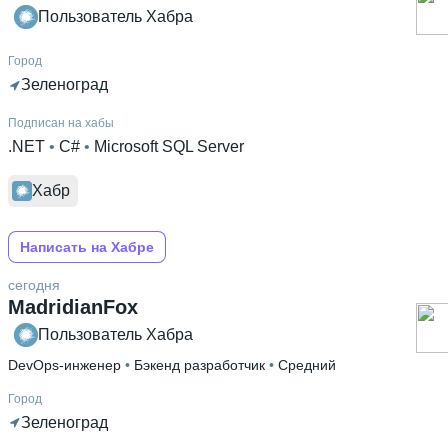
Пользователь Хабра
Город
Зеленоград
Подписан на хабы
.NET
 • 
C#
 • 
Microsoft SQL Server
Хабр
Написать на Хабре
сегодня
MadridianFox
Пользователь Хабра
DevOps-инженер
 • 
Бэкенд разработчик
 • 
Средний
Город
Зеленоград