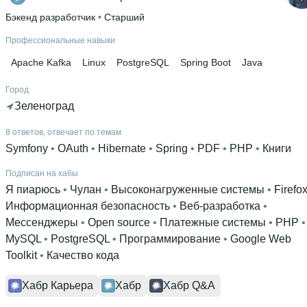
Бэкенд разработчик
 • 
Старший
Профессиональные навыки
Apache Kafka
Linux
PostgreSQL
Spring Boot
Java
Город
Зеленоград
8 ответов, отвечает по темам
Symfony
 • 
OAuth
 • 
Hibernate
 • 
Spring
 • 
PDF
 • 
PHP
 • 
Книги
Подписан на хабы
Я пиарюсь
 • 
Чулан
 • 
Высоконагруженные системы
 • 
Firefo
Информационная безопасность
 • 
Веб-разработка
 • 
Мессенджеры
 • 
Open source
 • 
Платежные системы
 • 
PHP
 
MySQL
 • 
PostgreSQL
 • 
Программирование
 • 
Google Web
Toolkit
 • 
Качество кода
Хабр Карьера
Хабр
Хабр Q&A