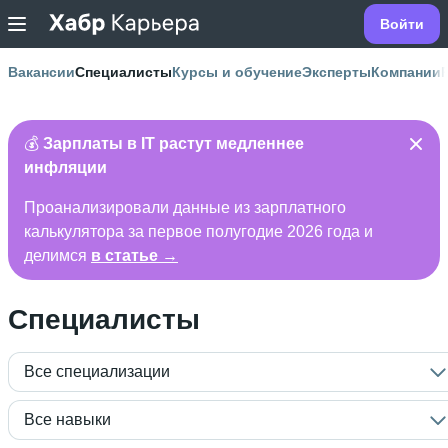
Войти
Вакансии
Специалисты
Курсы и обучение
Эксперты
Компании
💰
Зарплаты в IT растут медленнее
инфляции
Проанализировали данные из зарплатного
калькулятора за первое полугодие 2026 года и
делимся
в статье →
Специалисты
Все специализации
Все навыки