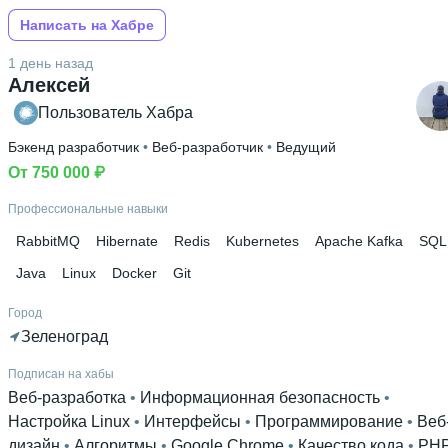
Написать на Хабре
1 день назад
Алексей
Пользователь Хабра
Бэкенд разработчик
 • 
Веб-разработчик
 • 
Ведущий
От 750 000 ₽
Профессиональные навыки
RabbitMQ
Hibernate
Redis
Kubernetes
Apache Kafka
SQL
Java
Linux
Docker
Git
Город
Зеленоград
Подписан на хабы
Веб-разработка
 • 
Информационная безопасность
 • 
Настройка Linux
 • 
Интерфейсы
 • 
Программирование
 • 
Веб
дизайн
 • 
Алгоритмы
 • 
Google Chrome
 • 
Качество кода
 • 
PH