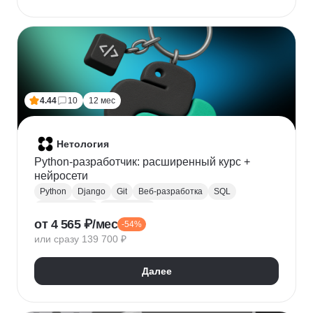
4.44
10
12 мес
Нетология
Python-разработчик: расширенный курс +
нейросети
Python
Django
Git
Веб-разработка
SQL
Базы данных
PostgreSQL
от 4 565 ₽/мес
-54%
Backend-разработка
Flask
Разработка
ООП
или сразу 139 700 ₽
FastAPI
GitHub
Нейронные сети
Далее