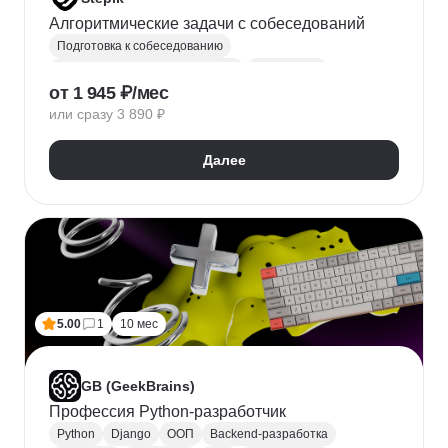
Алгоритмические задачи с собеседований
Подготовка к собеседованию
Алгоритмы и структуры данных
Разработка
от 1 945 ₽/мес
или сразу 3 890 ₽
Далее
5.00
1
10 мес
GB (GeekBrains)
Профессия Python-разработчик
Python
Django
ООП
Backend-разработка