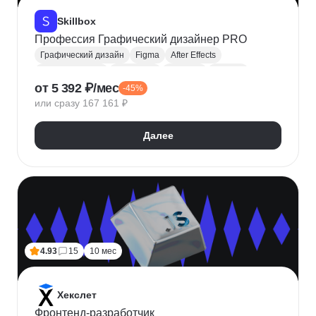
Skillbox
Профессия Графический дизайнер PRO
Графический дизайн
Figma
After Effects
Adobe Illustrator
Photoshop
InDesign
Blender
от 5 392 ₽/мес
-45%
Айдентика
Леттеринг
Брендинг
Лендинги
или сразу 167 161 ₽
Анализ конкурентного окружения
Компьютерная графика
Далее
4.93
15
10 мес
Хекслет
Фронтенд-разработчик