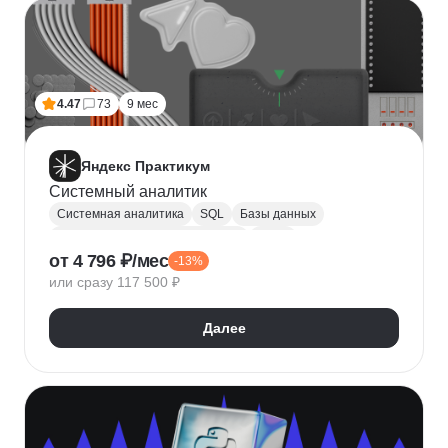
4.47
73
9 мес
Яндекс Практикум
Системный аналитик
Системная аналитика
SQL
Базы данных
Управление требованиями к ПО
JSON
от 4 796 ₽/мес
-13%
Postman
UML
Анализ требований
или сразу 117 500 ₽
Моделирование
BPMN
Figma
Agile
Разработка требований
Далее