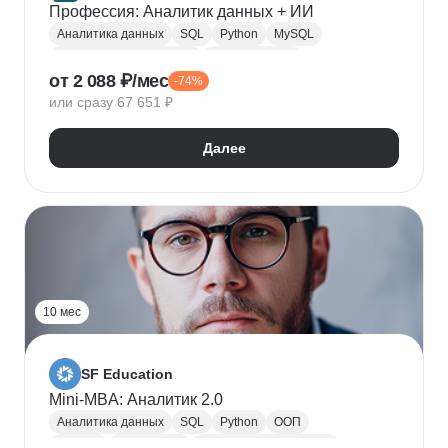
Профессия: Аналитик данных + ИИ
Аналитика данных
SQL
Python
MySQL
Продуктовая аналитика
Веб аналитика
от 2 088 ₽/мес
-74%
Data Science
Big Data
Microsoft Excel
или сразу 67 651 ₽
A/B тестирование
Yandex DataLens
Яндекс Метрика
Google аналитика
Далее
Google Таблицы
SQLite
PostgreSQL
Jupyter Notebook
Pandas
Apache Airflow
LLM
Google Colab
Математическая статистика
10 мес
SF Education
Mini-MBA: Аналитик 2.0
Аналитика данных
SQL
Python
ООП
Юкасса
Visual Basic
Финансовая аналитика