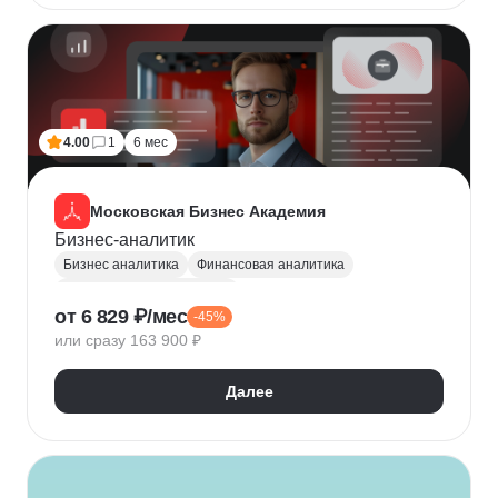
Seaborn
4.00
1
6 мес
Московская Бизнес Академия
Бизнес-аналитик
Бизнес аналитика
Финансовая аналитика
Маркетинговая аналитика
от 6 829 ₽/мес
-45%
Инвестиционная аналитика
или сразу 163 900 ₽
Аналитика для руководителей
Polymatica
Digital маркетинг
Agile
Далее
Цифровая трансформация бизнеса
Бизнес-моделирование
Планирование
Финансовое планирование
Lean