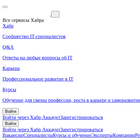
Все сервисы Хабра
Хабр
Сообщество IT-специалистов
Q&A
Ответы на любые вопросы об IT
Карьера
Профессиональное развитие в IT
Курсы
Обучение для смены профессии, роста в карьере и саморазвити
Войти
Войти через Хабр Аккаунт
Зарегистрироваться
Войти
Войти через Хабр Аккаунт
Зарегистрироваться
Вакансии
Специалисты
Курсы и обучение
Эксперты
Компании
Р