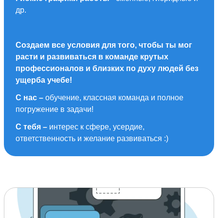
др.
Создаем все условия для того, чтобы ты мог
расти и развиваться в команде крутых
профессионалов и близких по духу людей без
ущерба учебе!
С нас –
обучение, классная команда и полное
погружение в задачи!
С тебя –
интерес к сфере, усердие,
ответственность и желание развиваться :)