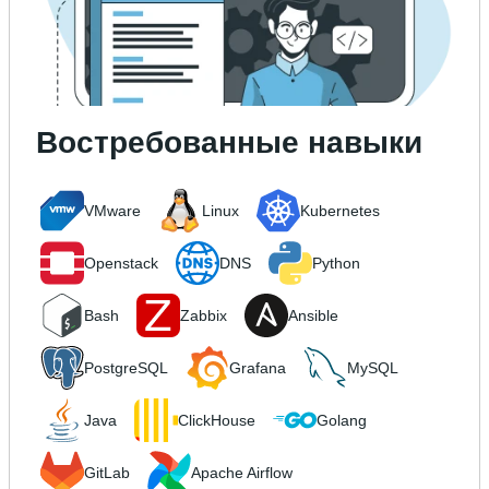
Востребованные навыки
VMware
Linux
Kubernetes
Openstack
DNS
Python
Bash
Zabbix
Ansible
PostgreSQL
Grafana
MySQL
Java
ClickHouse
Golang
GitLab
Apache Airflow