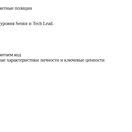
кантные позиции
овня Senior и Tech Lead.
читаем код
ные характеристики личности и ключевые ценности