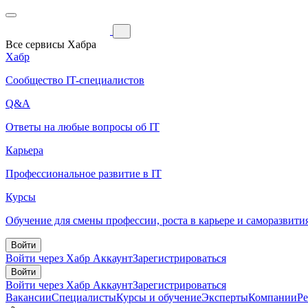
Все сервисы Хабра
Хабр
Сообщество IT-специалистов
Q&A
Ответы на любые вопросы об IT
Карьера
Профессиональное развитие в IT
Курсы
Обучение для смены профессии, роста в карьере и саморазвити
Войти
Войти через Хабр Аккаунт
Зарегистрироваться
Войти
Войти через Хабр Аккаунт
Зарегистрироваться
Вакансии
Специалисты
Курсы и обучение
Эксперты
Компании
Р