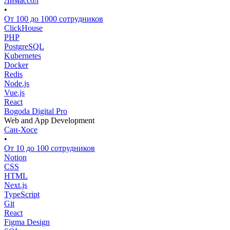
Лимассол
•
От 100 до 1000 сотрудников
ClickHouse
PHP
PostgreSQL
Kubernetes
Docker
Redis
Node.js
Vue.js
React
Bogoda Digital Pro
Web and App Development
Сан-Хосе
•
От 10 до 100 сотрудников
Notion
CSS
HTML
Next.js
TypeScript
Git
React
Figma Design