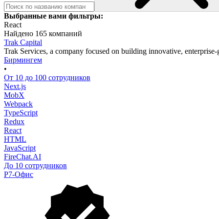
Выбранные вами фильтры:
React
Найдено 165 компаний
Trak Capital
Trak Services, a company focused on building innovative, enterprise
Бирмингем
•
От 10 до 100 сотрудников
Next.js
MobX
Webpack
TypeScript
Redux
React
HTML
JavaScript
FireChat.AI
До 10 сотрудников
Р7-Офис