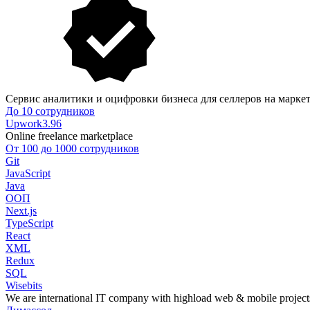
Сервис аналитики и оцифровки бизнеса для селлеров на марке
До 10 сотрудников
Upwork
3.96
Online freelance marketplace
От 100 до 1000 сотрудников
Git
JavaScript
Java
ООП
Next.js
TypeScript
React
XML
Redux
SQL
Wisebits
We are international IT company with highload web & mobile project