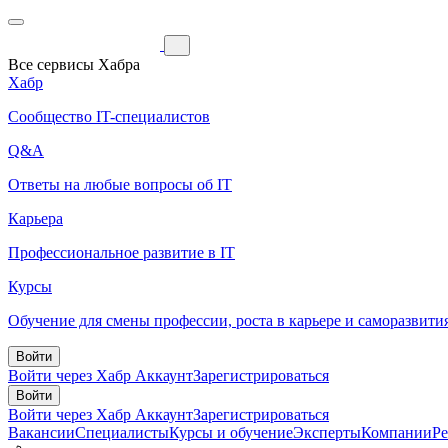
Все сервисы Хабра
Хабр
Сообщество IT-специалистов
Q&A
Ответы на любые вопросы об IT
Карьера
Профессиональное развитие в IT
Курсы
Обучение для смены профессии, роста в карьере и саморазвити
Войти
Войти через Хабр Аккаунт
Зарегистрироваться
Войти
Войти через Хабр Аккаунт
Зарегистрироваться
Вакансии
Специалисты
Курсы и обучение
Эксперты
Компании
Р