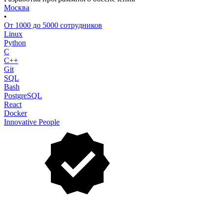
Москва
•
От 1000 до 5000 сотрудников
Linux
Python
C
C++
Git
SQL
Bash
PostgreSQL
React
Docker
Innovative People