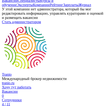
Вакансии
Специалисты
Курсы и
обучение
Эксперты
Компании
Рейтинг
Зарплаты
Журнал
У этой компании нет администратора, который бы мог
редактировать информацию, управлять кураторами и оценкой
и размещать вакансии
Стать администратором
Tranio
Международный брокер недвижимости
tranio.ru
Хочу тут работать
Вакансии
0
Сотрудники
4 / 11