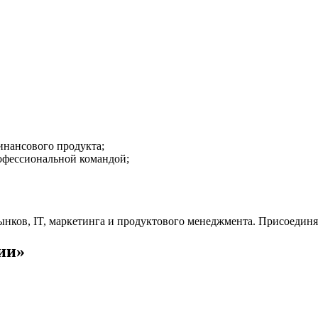
инансового продукта;
офессиональной командой;
нков, IT, маркетинга и продуктового менеджмента. Присоединя
ии»