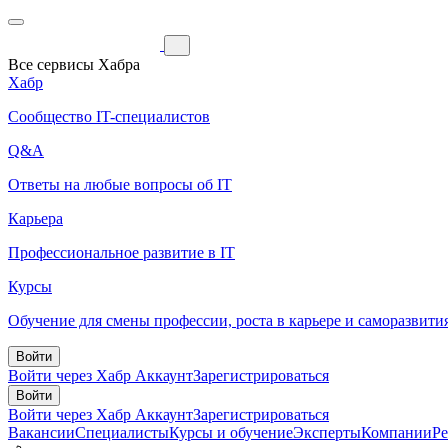
Все сервисы Хабра
Хабр
Сообщество IT-специалистов
Q&A
Ответы на любые вопросы об IT
Карьера
Профессиональное развитие в IT
Курсы
Обучение для смены профессии, роста в карьере и саморазвити
Войти
Войти через Хабр Аккаунт
Зарегистрироваться
Войти
Войти через Хабр Аккаунт
Зарегистрироваться
Вакансии
Специалисты
Курсы и обучение
Эксперты
Компании
Р