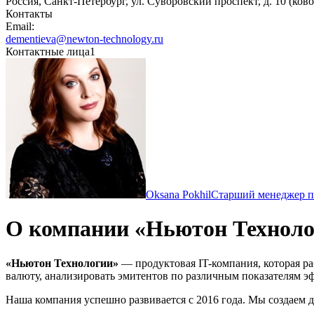
Россия, Санкт-Петербург, ул. Суворовский проспект, д. 10 (ко
Контакты
Email:
dementieva@newton-technology.ru
Контактные лица
1
Oksana Pokhil
Старший менеджер п
О компании «Ньютон Технол
«Ньютон Технологии»
— продуктовая IT-компания, которая ра
валюту, анализировать эмитентов по различным показателям эф
Наша компания успешно развивается с 2016 года. Мы создаем д