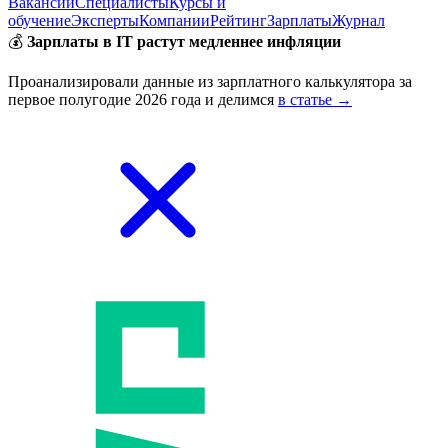
Вакансии
Специалисты
Курсы и
обучение
Эксперты
Компании
Рейтинг
Зарплаты
Журнал
💰
Зарплаты в IT растут медленнее инфляции
Проанализировали данные из зарплатного калькулятора за
первое полугодие 2026 года и делимся
в статье →