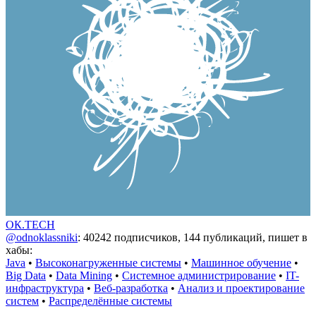
ОК.TECH
@odnoklassniki
: 40242 подписчиков, 144 публикаций, пишет в
хабы:
Java
•
Высоконагруженные системы
•
Машинное обучение
•
Big Data
•
Data Mining
•
Системное администрирование
•
IT-
инфраструктура
•
Веб-разработка
•
Анализ и проектирование
систем
•
Распределённые системы