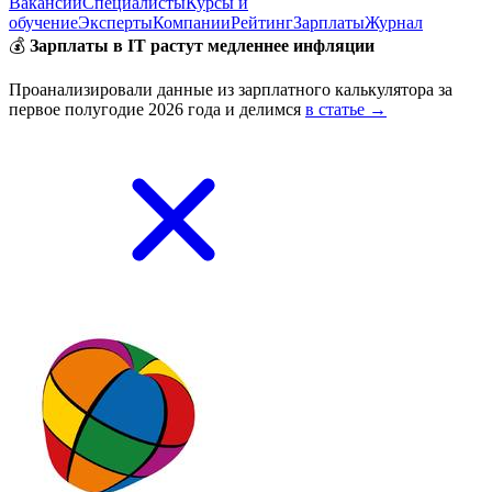
Вакансии
Специалисты
Курсы и
обучение
Эксперты
Компании
Рейтинг
Зарплаты
Журнал
💰
Зарплаты в IT растут медленнее инфляции
Проанализировали данные из зарплатного калькулятора за
первое полугодие 2026 года и делимся
в статье →