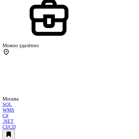
Можно удалённо
Москва
SQL
WMS
C#
.NET
CI/CD