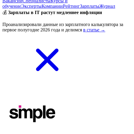
Вакансии
Специалисты
Курсы и
обучение
Эксперты
Компании
Рейтинг
Зарплаты
Журнал
💰
Зарплаты в IT растут медленнее инфляции
Проанализировали данные из зарплатного калькулятора за
первое полугодие 2026 года и делимся
в статье →