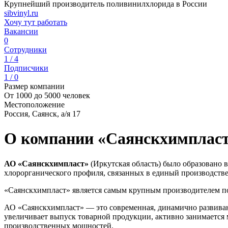
Крупнейший производитель поливинилхлорида в России
sibvinyl.ru
Хочу тут работать
Вакансии
0
Сотрудники
1 / 4
Подписчики
1 / 0
Размер компании
От 1000 до 5000 человек
Местоположение
Россия, Саянск, а/я 17
О компании «Саянскхимплас
АО «Саянскхимпласт»
(Иркутская область) было образовано 
хлорорганического профиля, связанных в единый производств
«Саянскхимпласт» является самым крупным производителем по
АО «Саянскхимпласт» — это современная, динамично развиваю
увеличивает выпуск товарной продукции, активно занимается
производственных мощностей.