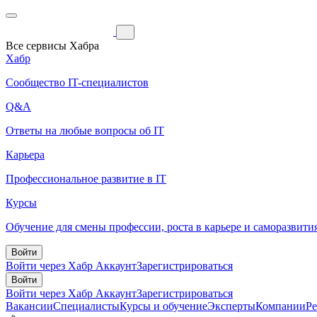
Все сервисы Хабра
Хабр
Сообщество IT-специалистов
Q&A
Ответы на любые вопросы об IT
Карьера
Профессиональное развитие в IT
Курсы
Обучение для смены профессии, роста в карьере и саморазвити
Войти
Войти через Хабр Аккаунт
Зарегистрироваться
Войти
Войти через Хабр Аккаунт
Зарегистрироваться
Вакансии
Специалисты
Курсы и обучение
Эксперты
Компании
Р