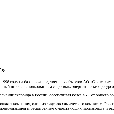
т»
в 1998 году на базе производственных объектов АО «Саянскхим
енный цикл с использованием сырьевых, энергетических ресурс
ливинилхлорида в России, обеспечивая более 45% от общего об
щаяся компания, один из лидеров химического комплекса Росси
 модернизацией и расширением существующих производств и ра