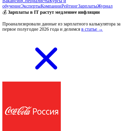
Вакансии
Специалисты
Курсы и
обучение
Эксперты
Компании
Рейтинг
Зарплаты
Журнал
💰
Зарплаты в IT растут медленнее инфляции
Проанализировали данные из зарплатного калькулятора за
первое полугодие 2026 года и делимся
в статье →