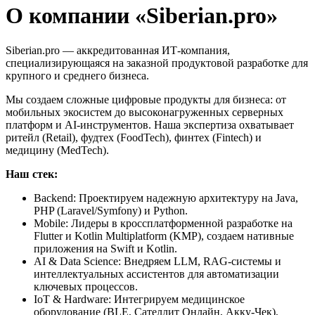
О компании «Siberian.pro»
Siberian.pro — аккредитованная ИТ-компания,
специализирующаяся на заказной продуктовой разработке для
крупного и среднего бизнеса.
Мы создаем сложные цифровые продукты для бизнеса: от
мобильных экосистем до высоконагруженных серверных
платформ и AI-инструментов. Наша экспертиза охватывает
ритейл (Retail), фудтех (FoodTech), финтех (Fintech) и
медицину (MedTech).
Наш стек:
Backend: Проектируем надежную архитектуру на Java,
PHP (Laravel/Symfony) и Python.
Mobile: Лидеры в кроссплатформенной разработке на
Flutter и Kotlin Multiplatform (KMP), создаем нативные
приложения на Swift и Kotlin.
AI & Data Science: Внедряем LLM, RAG-системы и
интеллектуальных ассистентов для автоматизации
ключевых процессов.
IoT & Hardware: Интегрируем медицинское
оборудование (BLE, Сателлит Онлайн, Акку-Чек),