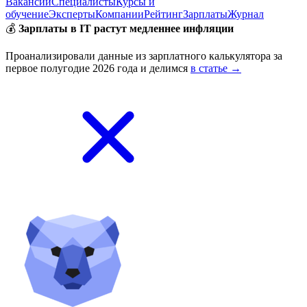
Вакансии
Специалисты
Курсы и
обучение
Эксперты
Компании
Рейтинг
Зарплаты
Журнал
💰
Зарплаты в IT растут медленнее инфляции
Проанализировали данные из зарплатного калькулятора за
первое полугодие 2026 года и делимся
в статье →