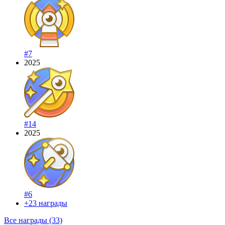
#7
2025
#14
2025
#6
+23 награды
Все награды (33)