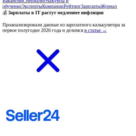
Вакансии
Специалисты
Курсы и
обучение
Эксперты
Компании
Рейтинг
Зарплаты
Журнал
💰
Зарплаты в IT растут медленнее инфляции
Проанализировали данные из зарплатного калькулятора за
первое полугодие 2026 года и делимся
в статье →