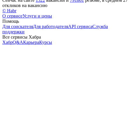
Сейчас на сайте
1322
вакансии и
791861
резюме, в среднем 27
откликов на вакансию
© Habr
О сервисе
Услуги и цены
Помощь
Для соискателя
Для работодателя
API сервиса
Служба
поддержки
Все сервисы Хабра
Хабр
Q&A
Карьера
Курсы