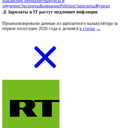
Вакансии
Специалисты
Курсы и
обучение
Эксперты
Компании
Рейтинг
Зарплаты
Журнал
💰
Зарплаты в IT растут медленнее инфляции
Проанализировали данные из зарплатного калькулятора за
первое полугодие 2026 года и делимся
в статье →