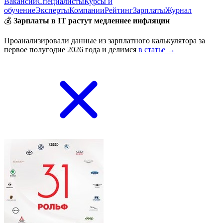
Вакансии
Специалисты
Курсы и
обучение
Эксперты
Компании
Рейтинг
Зарплаты
Журнал
💰
Зарплаты в IT растут медленнее инфляции
Проанализировали данные из зарплатного калькулятора за
первое полугодие 2026 года и делимся
в статье →