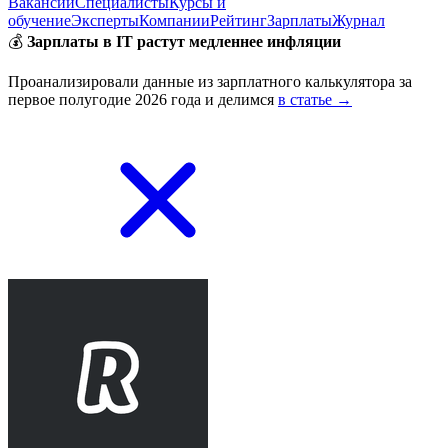
Вакансии
Специалисты
Курсы и
обучение
Эксперты
Компании
Рейтинг
Зарплаты
Журнал
💰
Зарплаты в IT растут медленнее инфляции
Проанализировали данные из зарплатного калькулятора за
первое полугодие 2026 года и делимся
в статье →