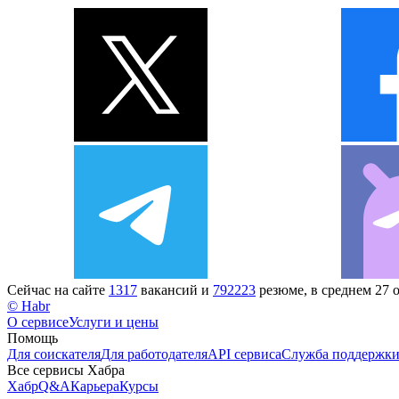
Сейчас на сайте
1317
вакансий и
792223
резюме, в среднем 27 
© Habr
О сервисе
Услуги и цены
Помощь
Для соискателя
Для работодателя
API сервиса
Служба поддержк
Все сервисы Хабра
Хабр
Q&A
Карьера
Курсы