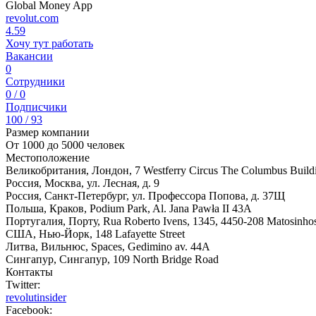
Global Money App
revolut.com
4.59
Хочу тут работать
Вакансии
0
Сотрудники
0 / 0
Подписчики
100 / 93
Размер компании
От 1000 до 5000 человек
Местоположение
Великобритания, Лондон, 7 Westferry Circus The Columbus Buil
Россия, Москва, ул. Лесная, д. 9
Россия, Санкт-Петербург, ул. Профессора Попова, д. 37Щ
Польша, Краков, Podium Park, Al. Jana Pawła II 43A
Португалия, Порту, Rua Roberto Ivens, 1345, 4450-208 Matosinho
США, Нью-Йорк, 148 Lafayette Street
Литва, Вильнюс, Spaces, Gedimino av. 44A
Сингапур, Сингапур, 109 North Bridge Road
Контакты
Twitter:
revolutinsider
Facebook: