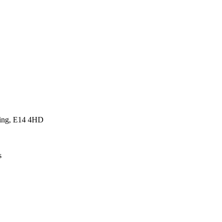
ding, E14 4HD
s