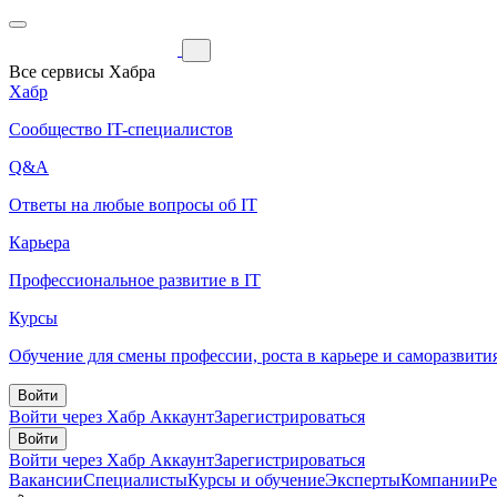
Все сервисы Хабра
Хабр
Сообщество IT-специалистов
Q&A
Ответы на любые вопросы об IT
Карьера
Профессиональное развитие в IT
Курсы
Обучение для смены профессии, роста в карьере и саморазвити
Войти
Войти через Хабр Аккаунт
Зарегистрироваться
Войти
Войти через Хабр Аккаунт
Зарегистрироваться
Вакансии
Специалисты
Курсы и обучение
Эксперты
Компании
Р