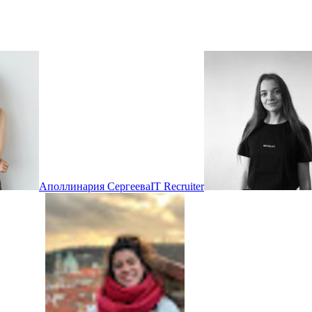
Аполлинария Сергеева
IT Recruiter