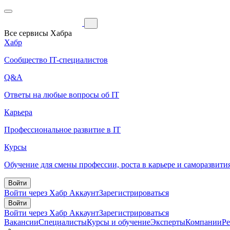
Все сервисы Хабра
Хабр
Сообщество IT-специалистов
Q&A
Ответы на любые вопросы об IT
Карьера
Профессиональное развитие в IT
Курсы
Обучение для смены профессии, роста в карьере и саморазвити
Войти
Войти через Хабр Аккаунт
Зарегистрироваться
Войти
Войти через Хабр Аккаунт
Зарегистрироваться
Вакансии
Специалисты
Курсы и обучение
Эксперты
Компании
Р