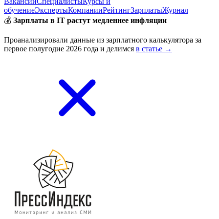
Вакансии
Специалисты
Курсы и
обучение
Эксперты
Компании
Рейтинг
Зарплаты
Журнал
💰
Зарплаты в IT растут медленнее инфляции
Проанализировали данные из зарплатного калькулятора за
первое полугодие 2026 года и делимся
в статье →