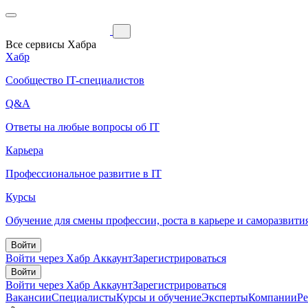
Все сервисы Хабра
Хабр
Сообщество IT-специалистов
Q&A
Ответы на любые вопросы об IT
Карьера
Профессиональное развитие в IT
Курсы
Обучение для смены профессии, роста в карьере и саморазвити
Войти
Войти через Хабр Аккаунт
Зарегистрироваться
Войти
Войти через Хабр Аккаунт
Зарегистрироваться
Вакансии
Специалисты
Курсы и обучение
Эксперты
Компании
Р