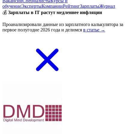
Вакансии
Специалисты
Курсы и
обучение
Эксперты
Компании
Рейтинг
Зарплаты
Журнал
💰
Зарплаты в IT растут медленнее инфляции
Проанализировали данные из зарплатного калькулятора за
первое полугодие 2026 года и делимся
в статье →