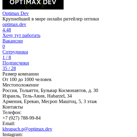
Optimax Dev
Крупнейший в мире онлайн ритейлер оптики
optimax.dev
4.48
Хочу тут работать
Вакансии
0
Сотрудники
1 / 8
Подписчики
35 / 28
Размер компании
От 100 до 1000 человек
Местоположение
Россия, Тольятти, Бульвар Космонавтов, д. 30
Израиль, Тель-Авив, Habarzel, 34
Армения, Ереван, Месроп Маштоц, 5, 3 этаж
Контакты
Телефон:
+7 (927) 788-99-84
Email:
khrapach.p@optimax.dev
Instagram: