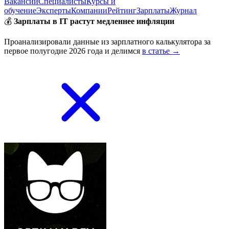
Вакансии
Специалисты
Курсы и
обучение
Эксперты
Компании
Рейтинг
Зарплаты
Журнал
💰
Зарплаты в IT растут медленнее инфляции
Проанализировали данные из зарплатного калькулятора за
первое полугодие 2026 года и делимся
в статье →