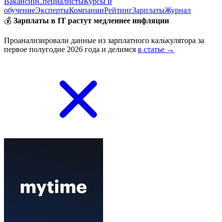
Вакансии
Специалисты
Курсы и
обучение
Эксперты
Компании
Рейтинг
Зарплаты
Журнал
💰
Зарплаты в IT растут медленнее инфляции
Проанализировали данные из зарплатного калькулятора за
первое полугодие 2026 года и делимся
в статье →