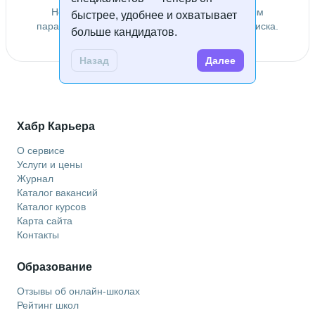
Не удалось найти специалистов по заданным
быстрее, удобнее и охватывает
параметрам. Попробуйте изменить условия поиска.
больше кандидатов.
Назад
Далее
Хабр Карьера
О сервисе
Услуги и цены
Журнал
Каталог вакансий
Каталог курсов
Карта сайта
Контакты
Образование
Отзывы об онлайн-школах
Рейтинг школ