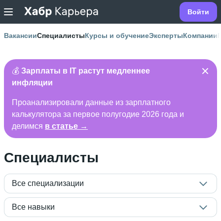
Войти
Вакансии
Специалисты
Курсы и обучение
Эксперты
Компании
💰
Зарплаты в IT растут медленнее
инфляции
Проанализировали данные из зарплатного
калькулятора за первое полугодие 2026 года и
делимся
в статье →
Специалисты
Все специализации
Все навыки