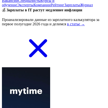
Вакансии
Специалисты
Курсы и
обучение
Эксперты
Компании
Рейтинг
Зарплаты
Журнал
💰
Зарплаты в IT растут медленнее инфляции
Проанализировали данные из зарплатного калькулятора за
первое полугодие 2026 года и делимся
в статье →