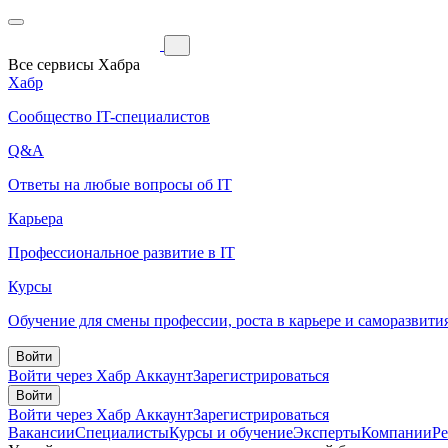
Все сервисы Хабра
Хабр
Сообщество IT-специалистов
Q&A
Ответы на любые вопросы об IT
Карьера
Профессиональное развитие в IT
Курсы
Обучение для смены профессии, роста в карьере и саморазвити
Войти
Войти через Хабр Аккаунт
Зарегистрироваться
Войти
Войти через Хабр Аккаунт
Зарегистрироваться
Вакансии
Специалисты
Курсы и обучение
Эксперты
Компании
Р