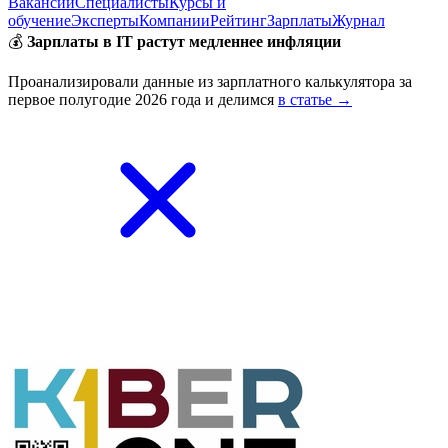
Вакансии
Специалисты
Курсы и
обучение
Эксперты
Компании
Рейтинг
Зарплаты
Журнал
💰
Зарплаты в IT растут медленнее инфляции
Проанализировали данные из зарплатного калькулятора за
первое полугодие 2026 года и делимся
в статье →