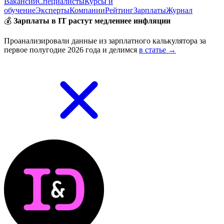
Вакансии
Специалисты
Курсы и
обучение
Эксперты
Компании
Рейтинг
Зарплаты
Журнал
💰
Зарплаты в IT растут медленнее инфляции
Проанализировали данные из зарплатного калькулятора за
первое полугодие 2026 года и делимся
в статье →