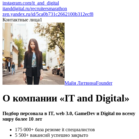
instagram.com/it_and_digital
itanddigital.ru/recruitersmarathon
zen.yandex.ru/id/5ca0b731c2662100b312ecf8
Контактные лица
1
Майя Литвина
Founder
О компании «IT and Digital»
Подбор персонала в IT, web 3.0, GameDev и Digital по всему
миру более 10 лет
175 000+ база резюме it специалистов
5 500+ вакансий успешно закрыто