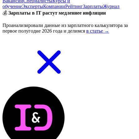
Вакансии
Специалисты
Курсы и
обучение
Эксперты
Компании
Рейтинг
Зарплаты
Журнал
💰
Зарплаты в IT растут медленнее инфляции
Проанализировали данные из зарплатного калькулятора за
первое полугодие 2026 года и делимся
в статье →