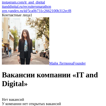
instagram.com/it_and_digital
itanddigital.ru/recruitersmarathon
zen.yandex.ru/id/5ca0b731c2662100b312ecf8
Контактные лица
1
Майя Литвина
Founder
Вакансии компании «IT and
Digital»
Нет вакансий
У компании нет открытых вакансий