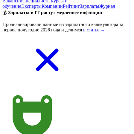
Вакансии
Специалисты
Курсы и
обучение
Эксперты
Компании
Рейтинг
Зарплаты
Журнал
💰
Зарплаты в IT растут медленнее инфляции
Проанализировали данные из зарплатного калькулятора за
первое полугодие 2026 года и делимся
в статье →