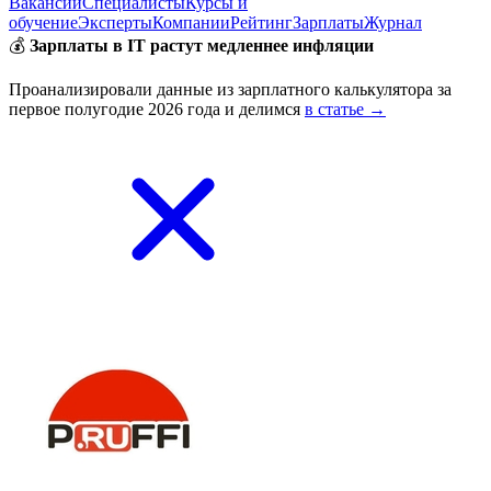
Вакансии
Специалисты
Курсы и
обучение
Эксперты
Компании
Рейтинг
Зарплаты
Журнал
💰
Зарплаты в IT растут медленнее инфляции
Проанализировали данные из зарплатного калькулятора за
первое полугодие 2026 года и делимся
в статье →