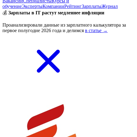
Вакансии
Специалисты
Курсы и
обучение
Эксперты
Компании
Рейтинг
Зарплаты
Журнал
💰
Зарплаты в IT растут медленнее инфляции
Проанализировали данные из зарплатного калькулятора за
первое полугодие 2026 года и делимся
в статье →