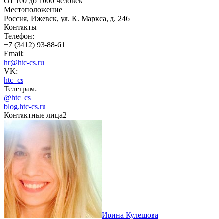
От 100 до 1000 человек
Местоположение
Россия, Ижевск, ул. К. Маркса, д. 246
Контакты
Телефон:
+7 (3412) 93-88-61
Email:
hr@htc-cs.ru
VK:
htc_cs
Телеграм:
@htc_cs
blog.htc-cs.ru
Контактные лица
2
Ирина Кулешова