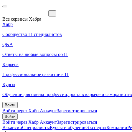
Все сервисы Хабра
Хабр
Сообщество IT-специалистов
Q&A
Ответы на любые вопросы об IT
Карьера
Профессиональное развитие в IT
Курсы
Обучение для смены профессии, роста в карьере и саморазвити
Войти
Войти через Хабр Аккаунт
Зарегистрироваться
Войти
Войти через Хабр Аккаунт
Зарегистрироваться
Вакансии
Специалисты
Курсы и обучение
Эксперты
Компании
Р