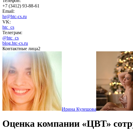
Телефон:
+7 (3412) 93-88-61
Email:
hr@htc-cs.ru
VK:
htc_cs
Телеграм:
@htc_cs
blog.htc-cs.ru
Контактные лица
2
Ирина Кулешова
Оценка компании «ЦВТ» сот