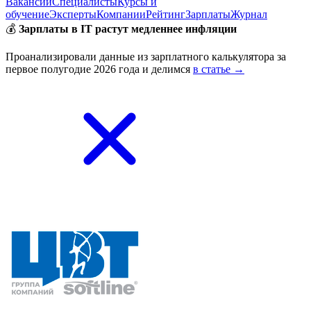
Вакансии
Специалисты
Курсы и
обучение
Эксперты
Компании
Рейтинг
Зарплаты
Журнал
💰
Зарплаты в IT растут медленнее инфляции
Проанализировали данные из зарплатного калькулятора за
первое полугодие 2026 года и делимся
в статье →