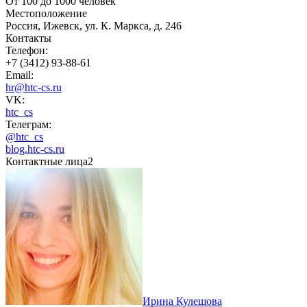
От 100 до 1000 человек
Местоположение
Россия, Ижевск, ул. К. Маркса, д. 246
Контакты
Телефон:
+7 (3412) 93-88-61
Email:
hr@htc-cs.ru
VK:
htc_cs
Телеграм:
@htc_cs
blog.htc-cs.ru
Контактные лица
2
Ирина Кулешова